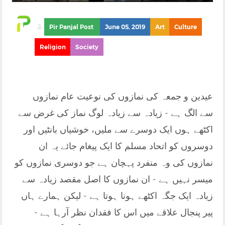
Pir Panjal Post
June 05, 2019
Art
Culture
Religion
Society
عیدین و جمعہ کی نمازوں کی نوعیت عام نمازوں
سے الگ ہے - زیادہ سے زیادہ لوگ نماز کی غرض سے
اکٹھے ہوں ایک دوسرے سے ملیں، خوشیاں بانٹیں اور
دوسروں کو اتحاد مسلم کا ایک پیغام جائے یہ ان
نمازوں کی وہ منفرد پہچان ہے جو دوسری نمازوں کو
میسر نہیں ہے - ان نمازوں کا اصل مقصد زیادہ سے
زیادہ ایک جگہ اکٹھے ہونا ہوتا ہے - لیکن ہمارے ہاں
پیر پنجال علاقے میں اس کا فقدان نظر آرہا ہے -