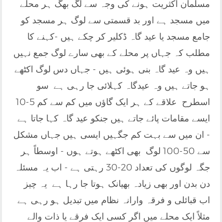
مسلمان اکثریت ہونے کی وجہ سے لگ بھگ ہر محلے
میں مسجد ہے اور بد قسمتی سے لوگ ہر مسجد کو
جامع مسجد یا عید گاہ ڈکلیر کر چکے ہیں -کہنے کا
مطلب کہ جہاں پر محلے کے بھی سارے لوگ جمع نہیں
ہیں وہ عید گاہ بنی ہوئی ہیں - جہاں دس لوگ اکٹھے
ہو جاتے ہیں وہ عیدگاہ کہلائی جا رہی ہے سو
اسطرح علاقے کے ہر ایک گاؤں میں کم سے کم 5-10
ایسے مقامات پائے جاتے ہیں جنکو عید گاہ کہا جاتا ہے
- ان میں سے بہت کم جگہیں ایسی ہیں جہاں مشکل
سے 50-100 لوگ بھی اکٹھے ہوتے ہوں - اوسطاً ہر
جگہ لوگوں کی تعداد 20-30 رہتی ہے - اب یہ مسئلہ
دن بدن اور بھی زیادہ بھیانک ہوتا جا رہا ہے یہ چیز
اب قبائلی و فرقہ وارانہ نظام میں تبدیل ہو رہی ہے
مثلاً ایک محلے میں اگر کسی ایک فرقے یا ذات والے