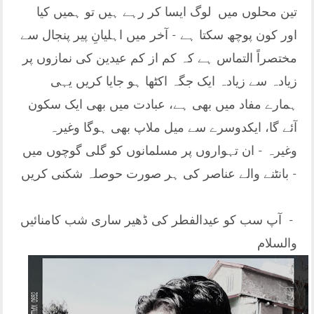
تین محلوں میں لوگ ایسا کر رہے ہیں تو ہمیں کیا
اور کون پوچھ سکتا ہے - آخر میں اہلیانِ پیر پنجال سے
مختصراً التماس ہے کہ کم از کم عیدین کی نمازوں پر
زیادہ سے زیادہ ایک جگہ اکٹھا ہو جایا کریں یہی
ہمارے مفاد میں بھی ہے، عبادت میں بھی ایک سکون
آئے گا، ایکدوسرے سے میل ملاپ بھی ہوگا وغیرہ
وغیرہ - ان تہواروں پر مسلمانوں کو گلی گوچوں میں
بانٹنے والے عناصر کی ہر صورت حوصلہ شکنی کریں -
آپ سب کو عیدالفطر کی ڈھیر ساری شب کامنائیں -
والسلام