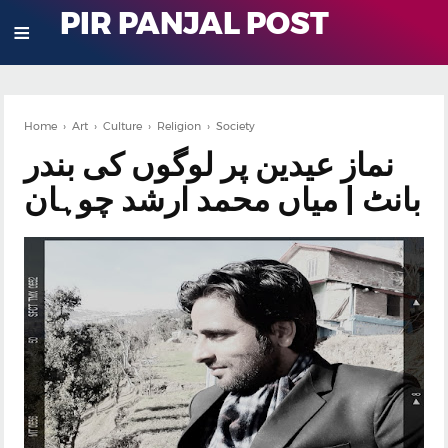
PIR PANJAL POST
≡
Home
›
Art
›
Culture
›
Religion
›
Society
نماز عیدین پر لوگوں کی بندر
بانٹ | میاں محمد ارشد چوہان