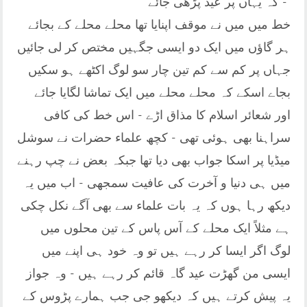
کہ یہاں پر عید پڑھی جائے -
خط میں میں نے موقف اپنایا تھا محلے محلے کے بجائے
ہر گاؤں میں ایک دو ایسی جگہیں مختص کر لی جائیں
جہاں پر کم سے کم تین چار سو لوگ اکٹھے ہو سکیں
بجاے اسکے کہ محلے محلے میں ایک تماشا لگایا جائے
اور شعائر اسلام کا مذاق اڑے - اس خط کی کافی
سراہنا بھی ہوئی تھی - کچھ علماء حضرات نے سوشل
میڈیا پر اسکا جواب بھی دیا تھا جبکہ بعض نے چپ رہنے
میں ہی دنیا و آخرت کی عافیت سمجھی - اب میں یہ
دیکھ رہا ہوں کہ یہ بات علماء سے بھی آگے نکل چکی
ہے مثلاً ایک محلے کے آس پاس کے تین محلوں میں
لوگ اگر ایسا کر رہے ہیں تو وہ خود ہی اپنے میں
ایسی من گھڑت عید گاہ قائم کر رہے ہیں - وہ جواز
یہ پیش کرتے ہیں کہ دیکھو جی جب ہمارے پڑوس کے