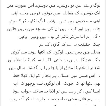
لوگ رہتے ہیں تو دوسرے میں دوسرے اس صورت میں
ایک دوسرے کے مقابلے میں دونوں قریبی محلے اپنی
اپنی مسجدوں میں دس - پندرہ لوگ اکٹھے کر کے بیٹھ
جاتے ہیں اور کہتے ہیں ان کی مسجد میں نہیں جائیں
گے ہم اپنا مرکز قائم کر لیتے ہیں وغیرہ وغیرہ -
جبکہ حقیقت یہ ہے کہ گاؤں کے ہر
محلے میں دس پندرہ لوگوں کے اکٹھا ہونے سے کوئی
جگہ عید گاہ نہیں بن جاتی بلکہ ایسا کر کے اسلام اور
شعائر اسلام کا مذاق اڑایا جا رہا ہےگذشتہ سال میں
نے اس ضمن میں علمائے پیر پنجال کو ایک کھلا خط
بھی لکھا تھا کہ چونکہ ان لوگوں سے پوچھو کہ آپ
ایسا کیوں کر رہے ہیں تو انکا بے ساختہ جواب ہوتا
ہے ہم فلاں مفتی صاحب سے اجازت لے کر آئے ہیں